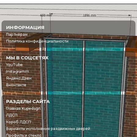
ИНФОРМАЦИЯ
Партнёрам
Политика конфиденциальности
МЫ В СОЦСЕТЯХ
YouTube
Instagramm
Яндекс.Дзен
Вконтакте
РАЗДЕЛЫ САЙТА
Главная Kupedsgn
ЛДСП
Короб ЛДСП
Варианты исполнения раздвижных дверей
Профиль и стекло