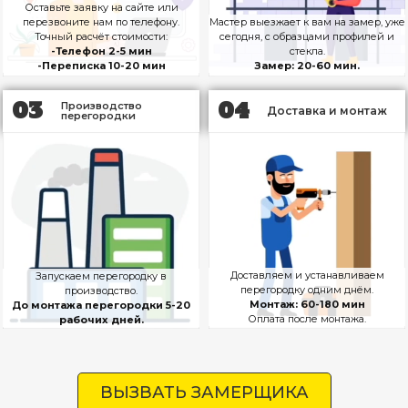
Оставьте заявку на сайте или
перезвоните нам по телефону.
Мастер выезжает к вам на замер, уже
Точный расчёт стоимости:
сегодня, с образцами профилей и
-Телефон 2-5 мин
стекла.
-Переписка 10-20 мин
Замер: 20-60 мин.
03
04
Производство
Доставка и монтаж​
перегородки​
Доставляем и устанавливаем
Запускаем перегородку в
перегородку одним днём.
производство.
Монтаж: 60-180 мин
До монтажа перегородки 5-20
Оплата после монтажа.
рабочих дней.
ВЫЗВАТЬ ЗАМЕРЩИКА